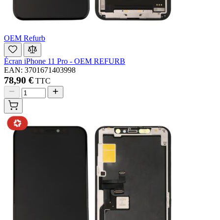
OEM Refurb
Écran iPhone 11 Pro - OEM REFURB
EAN: 3701671403998
78,90 €
TTC