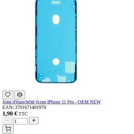
Joint d'étanchéité écran iPhone 11 Pro - OEM NEW
EAN: 3701671401970
1,90 €
TTC