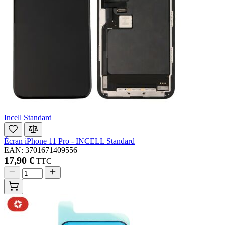
Incell Standard
Écran iPhone 11 Pro - INCELL Standard
EAN: 3701671409556
17,90 €
TTC