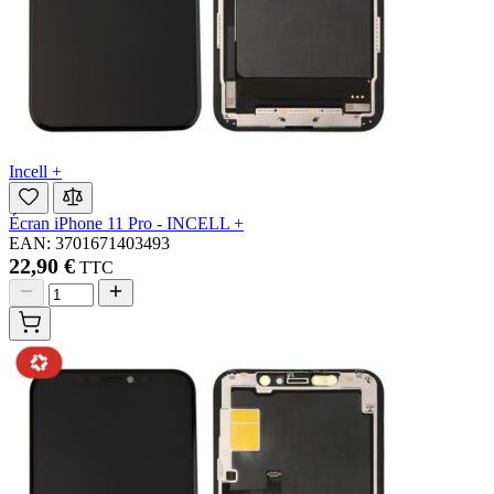
Incell +
Écran iPhone 11 Pro - INCELL +
EAN: 3701671403493
22,90 €
TTC