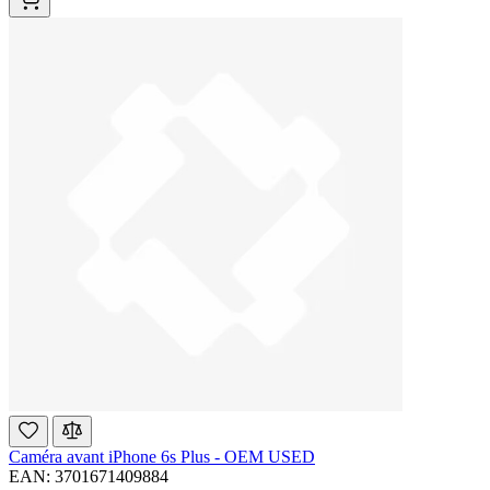
Caméra avant iPhone 6s Plus - OEM USED
EAN: 3701671409884