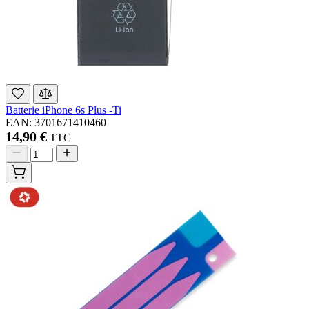
Batterie iPhone 6s Plus -Ti
EAN: 3701671410460
14,90 €
TTC