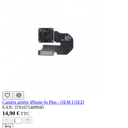
Caméra arrière iPhone 6s Plus - OEM USED
EAN: 3701671409945
14,90 €
TTC