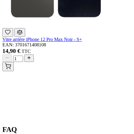
Vitre arrière iPhone 12 Pro Max Noir - S+
EAN: 3701671408108
14,90 €
TTC
FAQ