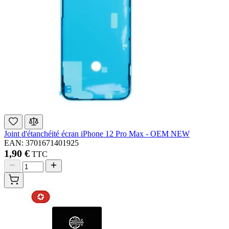
Joint d'étanchéité écran iPhone 12 Pro Max - OEM NEW
EAN: 3701671401925
1,90 €
TTC