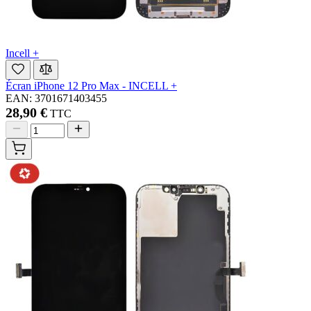
Incell +
Écran iPhone 12 Pro Max - INCELL +
EAN: 3701671403455
28,90 €
TTC