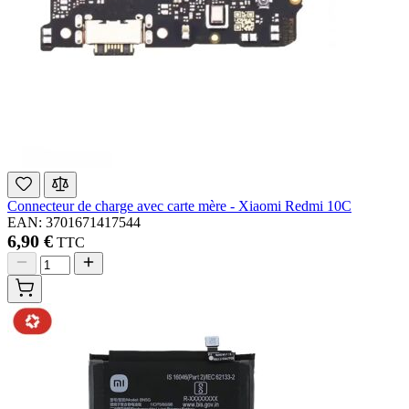
Connecteur de charge avec carte mère - Xiaomi Redmi 10C
EAN: 3701671417544
6,90 €
TTC