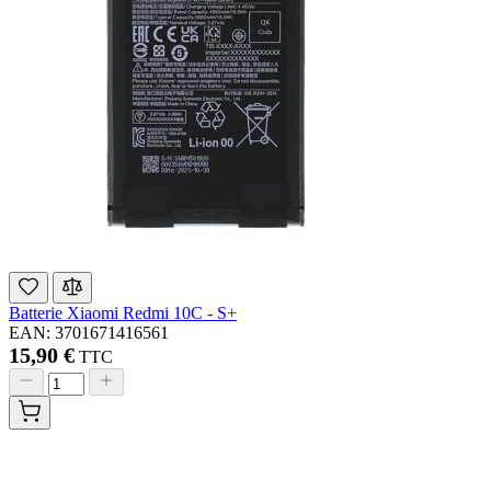
Batterie Xiaomi Redmi 10C - S+
EAN: 3701671416561
15,90 €
TTC