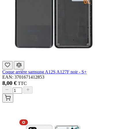
Coque arrière samsung A12S A127F noir - S+
EAN: 3701671412853
8,00 €
TTC