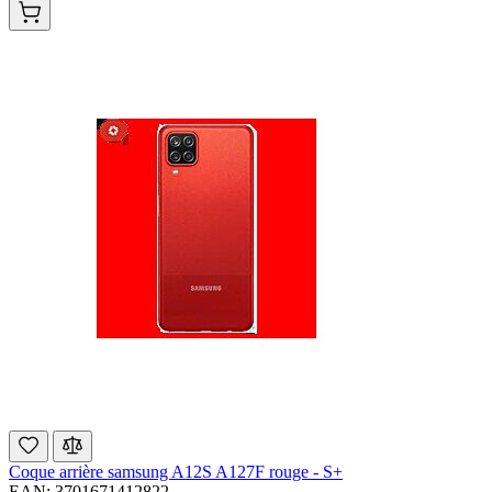
Coque arrière samsung A12S A127F rouge - S+
EAN: 3701671412822