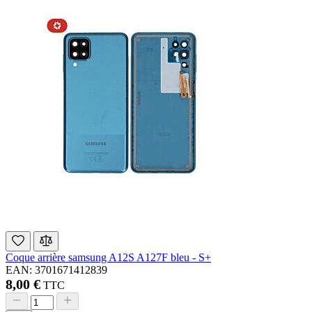
Coque arrière samsung A12S A127F bleu - S+
EAN: 3701671412839
8,00 €
TTC