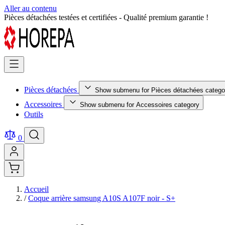
Aller au contenu
Retour facile sous 14 jours - Achetez en toute sérénité !
Pièces détachées
Show submenu for Pièces détachées catego
Accessoires
Show submenu for Accessoires category
Outils
0
Accueil
/
Coque arrière samsung A10S A107F noir - S+