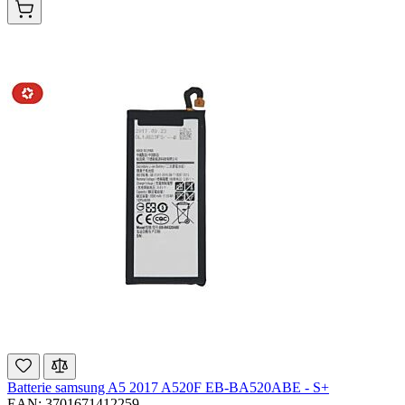
Batterie samsung A5 2017 A520F EB-BA520ABE - S+
EAN: 3701671412259