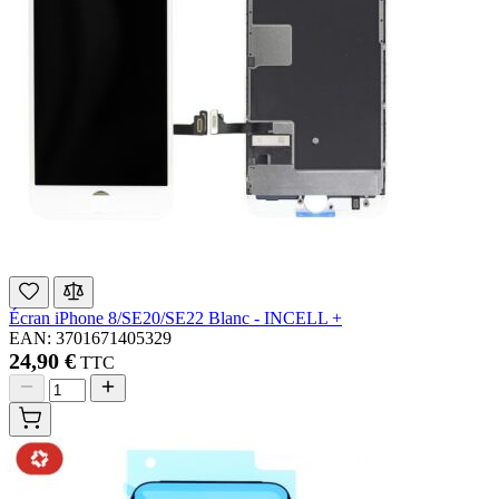
Écran iPhone 8/SE20/SE22 Blanc - INCELL +
EAN: 3701671405329
24,90 €
TTC