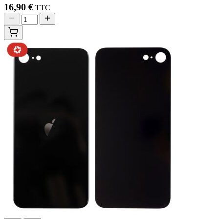
16,90 €
TTC