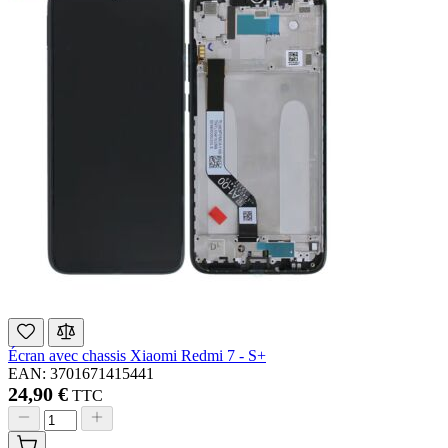
Écran avec chassis Xiaomi Redmi 7 - S+
EAN: 3701671415441
24,90 €
TTC