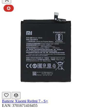
Batterie Xiaomi Redmi 7 - S+
EAN: 3701671416455