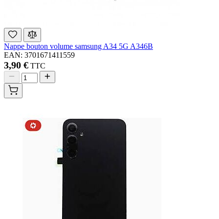
Nappe bouton volume samsung A34 5G A346B
EAN: 3701671411559
3,90 €
TTC