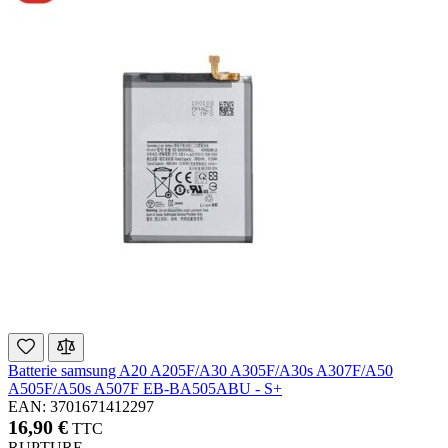
Batterie samsung A20 A205F/A30 A305F/A30s A307F/A50
A505F/A50s A507F EB-BA505ABU - S+
EAN: 3701671412297
16,90 €
TTC
RUPTURE