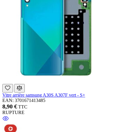
Vitre arrière samsung A30S A307F vert - S+
EAN: 3701671413485
8,90 €
TTC
RUPTURE