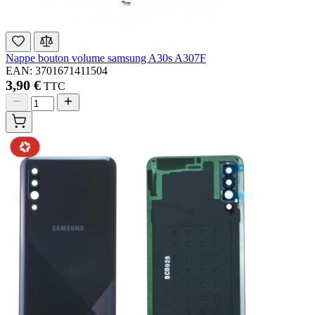
Nappe bouton volume samsung A30s A307F
EAN: 3701671411504
3,90 €
TTC