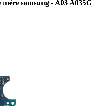
te mère samsung - A03 A035G