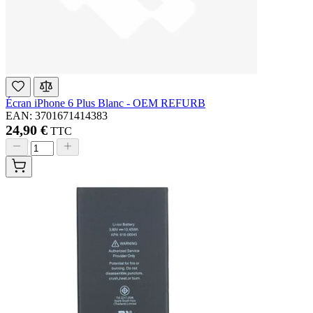
Écran iPhone 6 Plus Blanc - OEM REFURB
EAN: 3701671414383
24,90 €
TTC