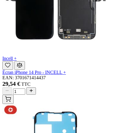
Incell +
Écran iPhone 14 Pro - INCELL +
EAN: 3701671414437
29,54 €
TTC