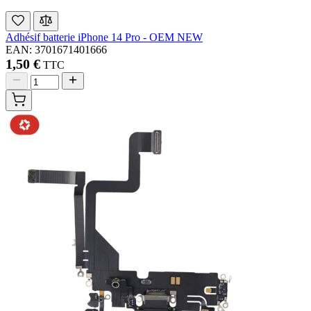
Adhésif batterie iPhone 14 Pro - OEM NEW
EAN: 3701671401666
1,50 €
TTC