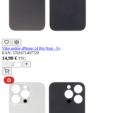
Vitre arrière iPhone 14 Pro Noir - S+
EAN: 3701671407729
14,90 €
TTC