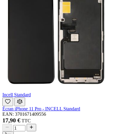
Incell Standard
Écran iPhone 11 Pro - INCELL Standard
EAN: 3701671409556
17,90 €
TTC