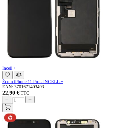
Incell +
Écran iPhone 11 Pro - INCELL +
EAN: 3701671403493
22,90 €
TTC