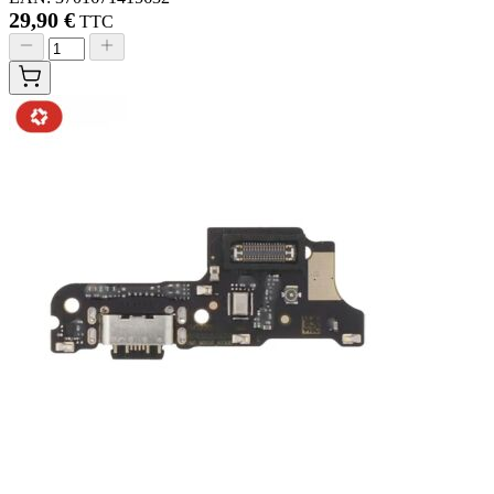
29,90 €
TTC