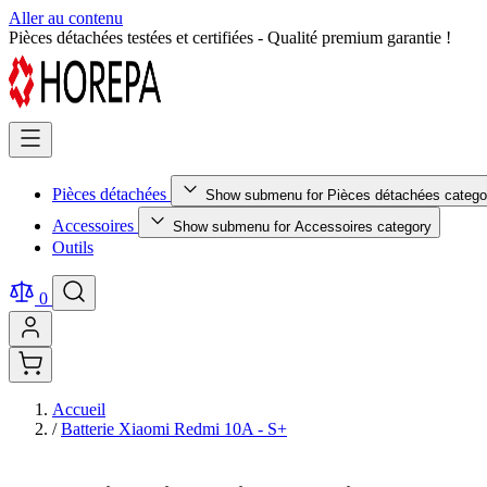
Aller au contenu
Retour facile sous 14 jours - Achetez en toute sérénité !
Pièces détachées
Show submenu for Pièces détachées catego
Accessoires
Show submenu for Accessoires category
Outils
0
Accueil
/
Batterie Xiaomi Redmi 10A - S+