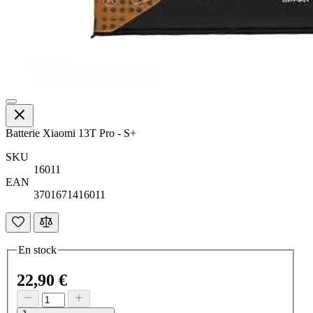
Batterie Xiaomi 13T Pro - S+
SKU
16011
EAN
3701671416011
En stock
22,90 €