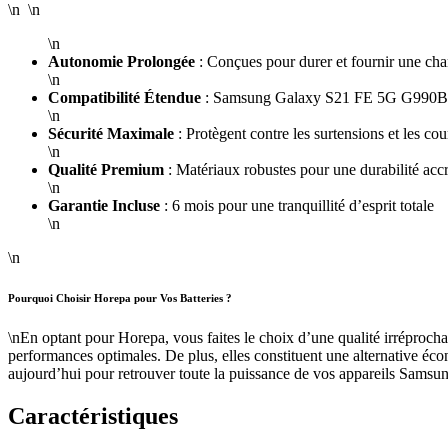
\n \n
\n
Autonomie Prolongée
: Conçues pour durer et fournir une cha
\n
Compatibilité Étendue
: Samsung Galaxy S21 FE 5G G99
\n
Sécurité Maximale
: Protègent contre les surtensions et les cour
\n
Qualité Premium
: Matériaux robustes pour une durabilité acc
\n
Garantie Incluse
: 6 mois pour une tranquillité d’esprit totale
\n
\n
Pourquoi Choisir Horepa pour Vos Batteries ?
\nEn optant pour Horepa, vous faites le choix d’une qualité irréprochab
performances optimales. De plus, elles constituent une alternative éco
aujourd’hui pour retrouver toute la puissance de vos appareils Samsu
Caractéristiques