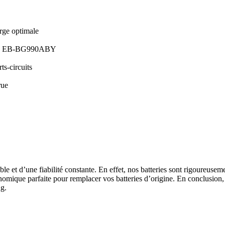
rge optimale
0B EB-BG990ABY
ts-circuits
rue
le et d’une fiabilité constante. En effet, nos batteries sont rigoureusem
nomique parfaite pour remplacer vos batteries d’origine. En conclusion, 
ng.