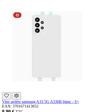
Vitre arrière samsung A33 5G A336B blanc - S+
EAN: 3701671413652
8,90 €
TTC