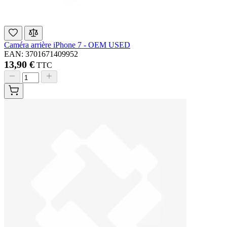
Caméra arrière iPhone 7 - OEM USED
EAN: 3701671409952
13,90 €
TTC