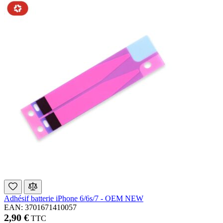
Adhésif batterie iPhone 6/6s/7 - OEM NEW
EAN: 3701671410057
2,90 €
TTC