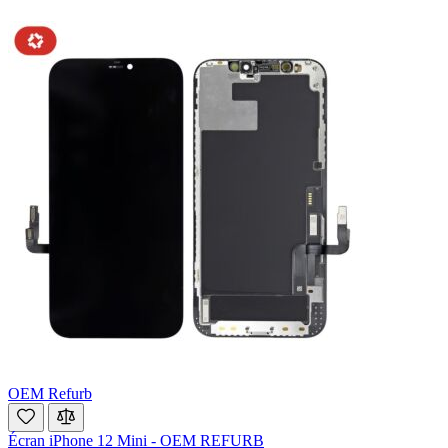
OEM Refurb
Écran iPhone 12 Mini - OEM REFURB