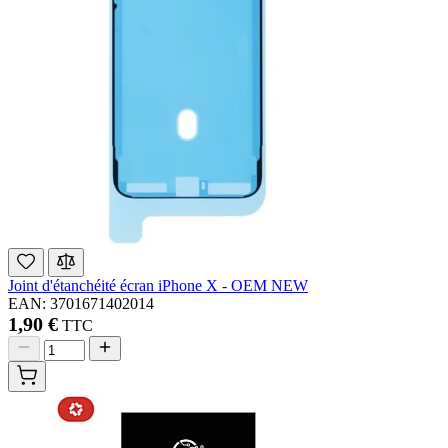
Joint d'étanchéité écran iPhone X - OEM NEW
EAN: 3701671402014
1,90 €
TTC