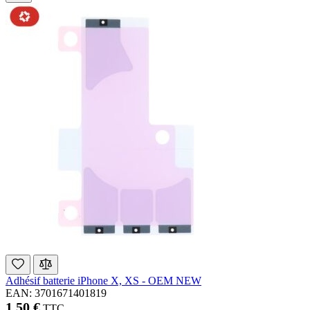
Adhésif batterie iPhone X, XS - OEM NEW
EAN: 3701671401819
1,50 €
TTC