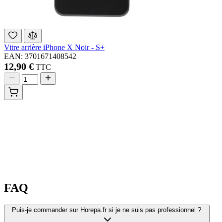
Vitre arrière iPhone X Noir - S+
EAN: 3701671408542
12,90 €
TTC
FAQ
Puis-je commander sur Horepa.fr si je ne suis pas professionnel ?