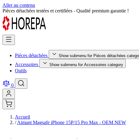
Aller au contenu
Retour facile sous 14 jours - Achetez en toute sérénité !
Pièces détachées
Show submenu for Pièces détachées catego
Accessoires
Show submenu for Accessoires category
Outils
0
Accueil
/
Aimant Magsafe iPhone 15P/15 Pro Max - OEM NEW