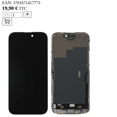
EAN: 3701671417773
19,90 €
TTC