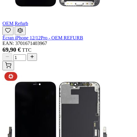
OEM Refurb
Écran iPhone 12/12Pro - OEM REFURB
EAN: 3701671403967
69,90 €
TTC