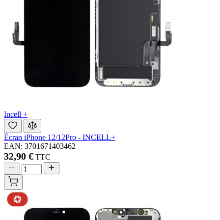
Incell +
Écran iPhone 12/12Pro - INCELL+
EAN: 3701671403462
32,90 €
TTC