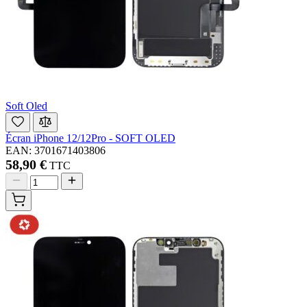
Soft Oled
Écran iPhone 12/12Pro - SOFT OLED
EAN: 3701671403806
58,90 €
TTC