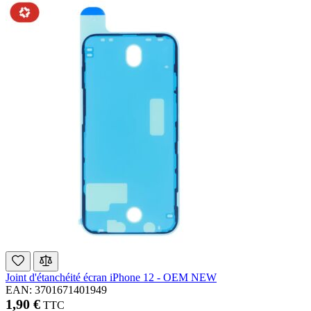
Joint d'étanchéité écran iPhone 12 - OEM NEW
EAN: 3701671401949
1,90 €
TTC