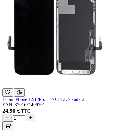
Écran iPhone 12/12Pro – INCELL Standard
EAN: 3701671409501
24,90 €
TTC